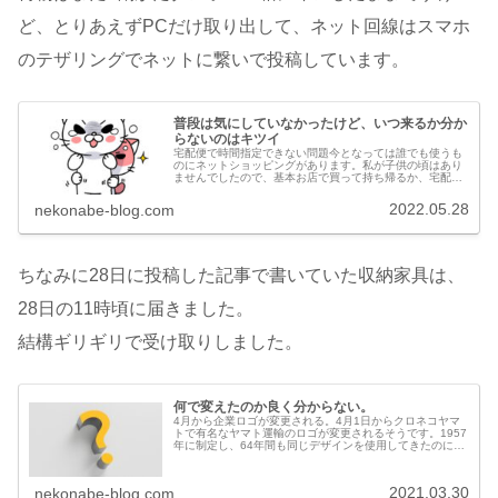
ど、とりあえずPCだけ取り出して、ネット回線はスマホ
のテザリングでネットに繋いで投稿しています。
普段は気にしていなかったけど、いつ来るか分か
らないのはキツイ
宅配便で時間指定できない問題今となっては誰でも使うも
のにネットショッピングがあります。私が子供の頃はあり
ませんでしたので、基本お店で買って持ち帰るか、宅配便
で送ってもらうかの2択でしたが、今はパソコンで家から
注文して、宅配便で送ってもらうの...
2022.05.28
nekonabe-blog.com
ちなみに28日に投稿した記事で書いていた収納家具は、
28日の11時頃に届きました。
結構ギリギリで受け取りしました。
何で変えたのか良く分からない。
4月から企業ロゴが変更される。4月1日からクロネコヤマ
トで有名なヤマト運輸のロゴが変更されるそうです。1957
年に制定し、64年間も同じデザインを使用してきたのに何
で急に変えたんでしょうか。この手のBtoCのサービス展開
している企業は、企業...
2021.03.30
nekonabe-blog.com