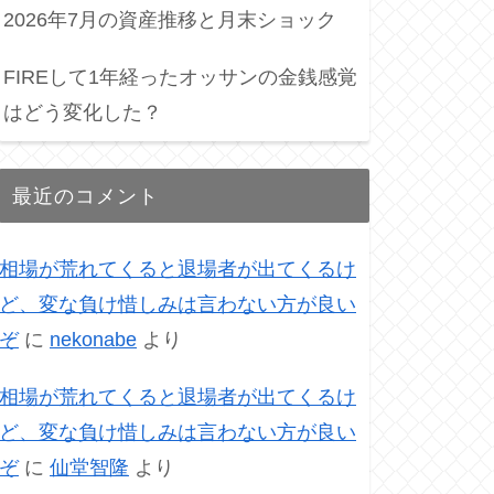
2026年7月の資産推移と月末ショック
FIREして1年経ったオッサンの金銭感覚
はどう変化した？
最近のコメント
相場が荒れてくると退場者が出てくるけ
ど、変な負け惜しみは言わない方が良い
ぞ
に
nekonabe
より
相場が荒れてくると退場者が出てくるけ
ど、変な負け惜しみは言わない方が良い
ぞ
に
仙堂智隆
より