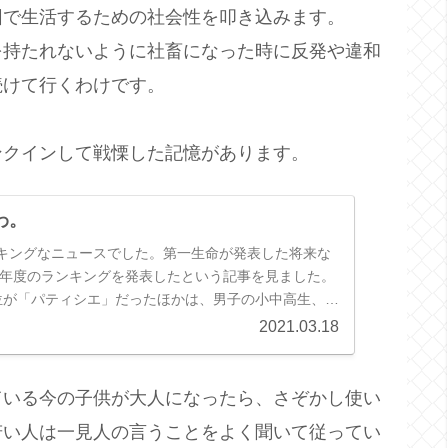
団で生活するための社会性を叩き込みます。
を持たれないように社畜になった時に反発や違和
続けて行くわけです。
ンクインして戦慄した記憶があります。
わ。
キングなニュースでした。第一生命が発表した将来な
20年度のランキングを発表したという記事を見ました。
位が「パティシエ」だったほかは、男子の小中高生、女
も「会社員」がトップだっ...
2021.03.18
ている今の子供が大人になったら、さぞかし使い
若い人は一見人の言うことをよく聞いて従ってい