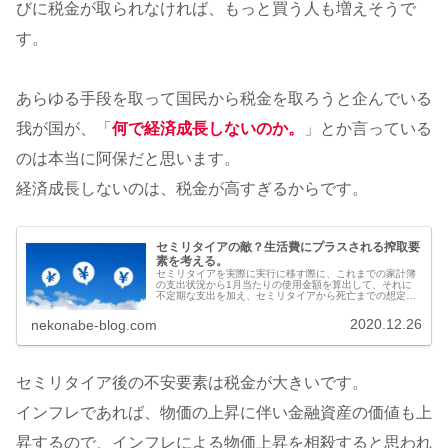
びに税金が取られなければ、もっと買う人も増えそうで
す。
あらゆる手段を取って国民から税金を取ろうと企んでいる
我が国が、「
何で経済成長しないのか。
」とか言っている
のは本当に阿保だと思います。
経済成長しないのは、税金が高すぎるからです。
セミリタイアの敵？生活費にプラスされる搾取要
素を考える。
セミリタイアを実際に実行に移す際に、これまでの家計簿
の支出状況から1月当たりの使用金額を算出して、それに
不定期な支出を加え、セミリタイアから死亡までの想定年
齢までの生活費を確認した上でセミリタイアに臨む方が多
いと思います。サラリーマンで働い...
2020.12.26
nekonabe-blog.com
セミリタイア後の不安要素は税金が大きいです。
インフレであれば、物価の上昇に伴い金融資産の価値も上
昇するので、インフレによる物価上昇を相殺すると思われ