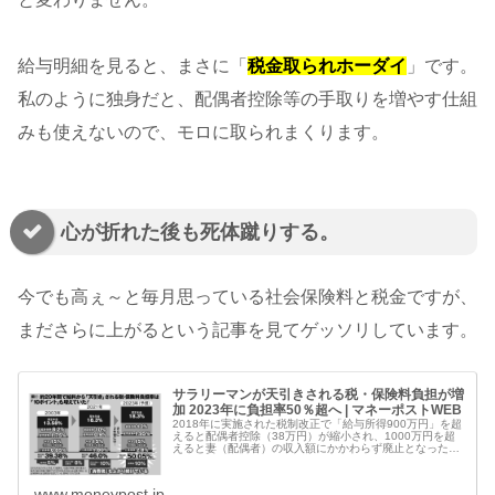
給与明細を見ると、まさに「
税金取られホーダイ
」です。
私のように独身だと、配偶者控除等の手取りを増やす仕組
みも使えないので、モロに取られまくります。
心が折れた後も死体蹴りする。
今でも高ぇ～と毎月思っている社会保険料と税金ですが、
まださらに上がるという記事を見てゲッソリしています。
サラリーマンが天引きされる税・保険料負担が増
加 2023年に負担率50％超へ | マネーポストWEB
2018年に実施された税制改正で「給与所得900万円」を超
えると配偶者控除（38万円）が縮小され、1000万円を超
えると妻（配偶者）の収入額にかかわらず廃止となった。
年間所得1000万円を少しでも上...
www.moneypost.jp