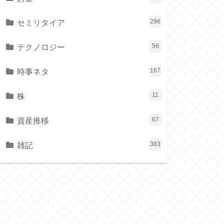
セミリタイア
296
テクノロジー
56
時事ネタ
167
株
11
資産推移
67
雑記
383