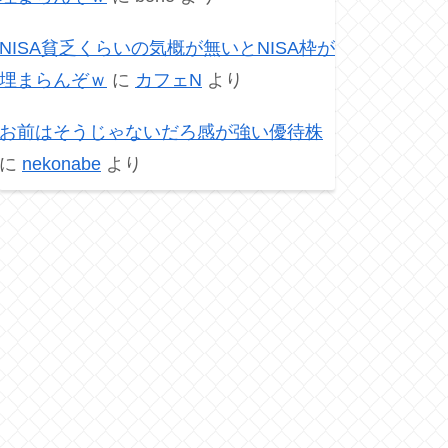
NISA貧乏くらいの気概が無いとNISA枠が
埋まらんぞｗ
に
カフェN
より
お前はそうじゃないだろ感が強い優待株
に
nekonabe
より