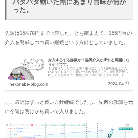
バタバタ動いた割にあまり旨味が無か
った。
先週は154.78円まで上昇したことを踏まえて、155円台の
介入を警戒しつつ買い継続という方針としていました。
介入するする詐欺か？協調介入か痺れる展開にな
りそうです。
予想通りだったのに上手く乗れなかった1週間先週は介入
があってもなくても買い一本の方針でした。売り豚皆殺し
にしそうな相場で、想定どおり155円近くまで上昇しまし
た。想定どおりの上昇相場だったんですが、いまいち乗れ
ない展開でした。月曜日に急上昇...
2024.04.21
nekonabe-blog.com
ここ最近はずっと買い方針継続でしたし、先週の教訓を元
に今週は明けから買いで入りました。