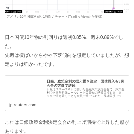
アメリカ10年国債利回り1時間足チャート(Trading Viewから作成)
日本国債10年物の利回りは週初0.85%、週末0.89%でし
た。
先週は横ばいからやや下落傾向を想定していましたが、想
定よりは強かったです。
日銀、政策金利の据え置き決定 国債買入も3月
会合の方針で継続
日銀は２５―２６日に開いた金融政策決定会合で、政策金
利である無担保コールレート翌日物の誘導目標を０―０．
１％で据え置くことを全員一致で決めた。長期国債につい
ても、３月の決定会合で決定された方針に従って実施する
とした。
jp.reuters.com
これは日銀政策金利決定会合の利上げ期待で上昇した感が
あります。