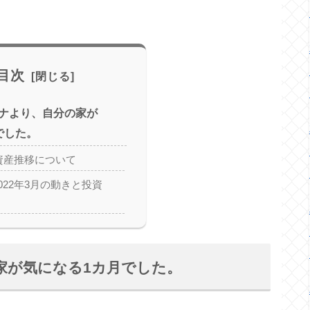
目次
ナより、自分の家が
でした。
の資産推移について
022年3月の動きと投資
家が気になる1カ月でした。