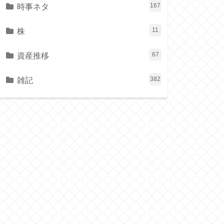
時事ネタ
167
株
11
資産推移
67
雑記
382