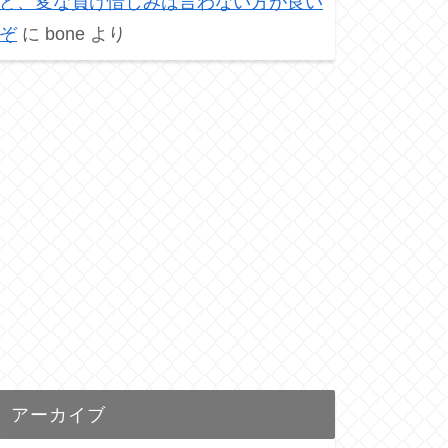
ど、変な負け惜しみは言わない方が良い
ぞ
に
bone
より
アーカイブ