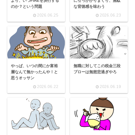
より、いつFIREを決行する
に引っかかりまくり、無駄
のか？という問題
な背徳感を味わう
2026.06.25
2026.06.23
やっぱ、いつの間にか富裕
無職に対してこの税金三段
層なんて無かったんや！と
ブローは無慈悲過ぎやろ
思うオッサン
2026.06.22
2026.06.19