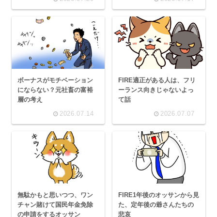
ボーナスがモチベーション
FIRE適正がある人は、フリ
にならない？元社畜の富裕
ーランス向きじゃないよっ
層の考え
て話
2026.07.14
2026.07.07
無駄かもと思いつつ、ワン
FIRE1年後のオッサンから見
チャン賭けて国民年金免除
た、定年後の爺さんたちの
の申請をするオッサン
悲哀