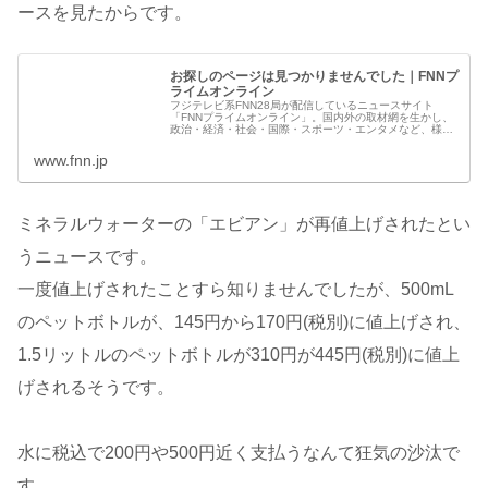
ースを見たからです。
お探しのページは見つかりませんでした｜FNNプ
ライムオンライン
フジテレビ系FNN28局が配信しているニュースサイト
「FNNプライムオンライン」。国内外の取材網を生かし、
政治・経済・社会・国際・スポーツ・エンタメなど、様々
な分野のニュースをいち早く、正確にお伝えします。
www.fnn.jp
ミネラルウォーターの「エビアン」が再値上げされたとい
うニュースです。
一度値上げされたことすら知りませんでしたが、500mL
のペットボトルが、145円から170円(税別)に値上げされ、
1.5リットルのペットボトルが310円が445円(税別)に値上
げされるそうです。
水に税込で200円や500円近く支払うなんて狂気の沙汰で
す。