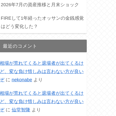
2026年7月の資産推移と月末ショック
FIREして1年経ったオッサンの金銭感覚
はどう変化した？
最近のコメント
相場が荒れてくると退場者が出てくるけ
ど、変な負け惜しみは言わない方が良い
ぞ
に
nekonabe
より
相場が荒れてくると退場者が出てくるけ
ど、変な負け惜しみは言わない方が良い
ぞ
に
仙堂智隆
より