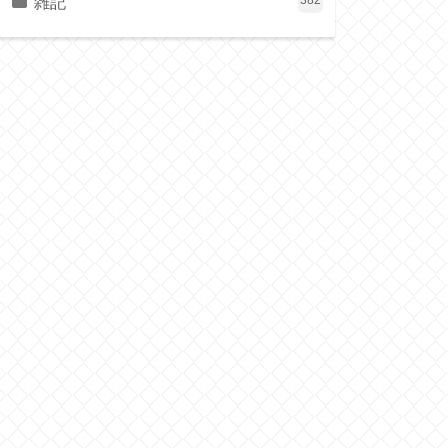
雑記
382