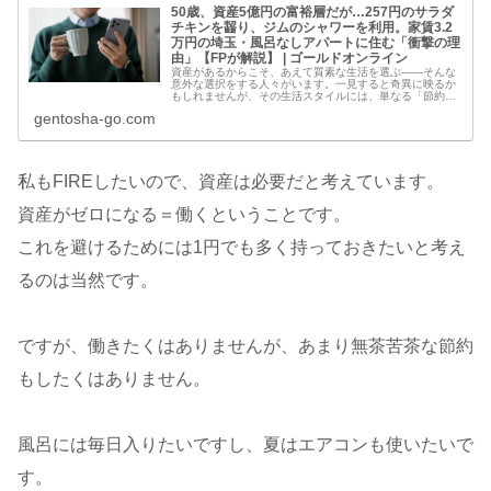
50歳、資産5億円の富裕層だが…257円のサラダ
チキンを齧り、ジムのシャワーを利用。家賃3.2
万円の埼玉・風呂なしアパートに住む「衝撃の理
由」【FPが解説】 | ゴールドオンライン
資産があるからこそ、あえて質素な生活を選ぶ――そんな
意外な選択をする人々がいます。一見すると奇異に映るか
もしれませんが、その生活スタイルには、単なる「節約」
とは異なる深い理由が隠されていました。本記事では佐藤
gentosha-go.com
健二さん（仮名）の事例とともに、...
私もFIREしたいので、資産は必要だと考えています。
資産がゼロになる＝働くということです。
これを避けるためには1円でも多く持っておきたいと考え
るのは当然です。
ですが、働きたくはありませんが、あまり無茶苦茶な節約
もしたくはありません。
風呂には毎日入りたいですし、夏はエアコンも使いたいで
す。