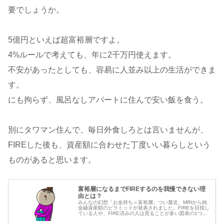
要でしょうか。
5億円といえば超富裕層ですよ。
4%ルールで考えても、年に2千万円使えます。
不安があったとしても、容易に人並み以上の生活ができま
す。
にも拘らず、風呂なしアパートに住んで安い飯を食う。
別にタワマン住んで、毎日外食しろとは言いませんが、
FIREした後も、資産額に合わせた丁度いい暮らしという
ものがあると思います。
富裕層になるまでFIREするのを我慢できない理
由とは？
みんなの幻想「お金持ち＝富裕層」つい最近、MRIから純
金融資産額のピラミッドが発表されました。FIREを目指し
ている人や、FIRE済みの人は見ることが多い図表の1つで
す。FIREする人は何を見ているのか？勿論、全体の傾向を