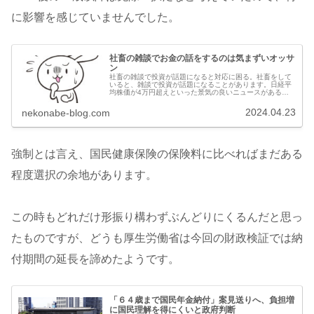
に影響を感じていませんでした。
社畜の雑談でお金の話をするのは気まずいオッサ
ン
社畜の雑談で投資が話題になると対応に困る。社畜をして
いると、雑談で投資が話題になることがあります。日経平
均株価が4万円超えといった景気の良いニュースがあると
こういった話題になりがちです。逆に日経平均株価がマイ
ナス1,000円とか、下がった時...
2024.04.23
nekonabe-blog.com
強制とは言え、国民健康保険の保険料に比べればまだある
程度選択の余地があります。
この時もどれだけ形振り構わずぶんどりにくるんだと思っ
たものですが、どうも厚生労働省は今回の財政検証では納
付期間の延長を諦めたようです。
「６４歳まで国民年金納付」案見送りへ、負担増
に国民理解を得にくいと政府判断