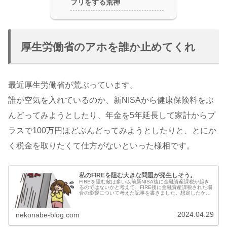
フリをする荒神
厚生労働省のアホを誰か止めてくれ
最近厚生労働省が荒ぶっています。
誰が空気を入れているのか、新NISAから健康保険料をぶ
んどってみようとしたり、年金を5年延長して家計からプ
ラスで100万円ほどぶんどってみようとしたりと、とにか
く税金を取りたくて仕方がないといった様相です。
私のFIREを阻む大きな問題が発生しそう。
FIREを阻む敵は多い以前新NISA後に金融資産課税が起き
るのではないかと考えて、FIRE後に金融資産課税された場
合の影響について考えた記事を書きました。想定したケー
スでは、増税によって11年の差が出ることが分かりました
が、今さらリタイアす...
2024.04.29
nekonabe-blog.com