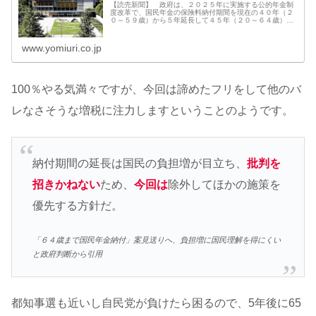
【読売新聞】 政府は、２０２５年に実施する公的年金制
度改革で、国民年金の保険料納付期間を現在の４０年（２
０～５９歳）から５年延長して４５年（２０～６４歳）と
する案を見送る方針を固めた。延長は年金額が増える利点
があるが、追加で保険料負
www.yomiuri.co.jp
100％やる気満々ですが、今回は諦めたフリをして他のバ
レなさそうな増税に注力しますということのようです。
納付期間の延長は国民の負担増が目立ち、
批判を
招きかねない
ため、
今回は
除外してほかの施策を
優先する方針だ。
「６４歳まで国民年金納付」案見送りへ、負担増に国民理解を得にくい
と政府判断から引用
都知事選も近いし自民党が負けたら困るので、5年後に65