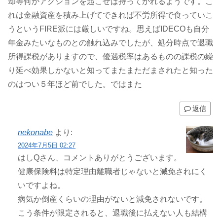
却等何かアクションを起こせば持ってかれるようです。こ
れは金融資産を積み上げてできれば不労所得で食っていこ
うというFIRE派には厳しいですね。思えばIDECOも自分
年金みたいなものとの触れ込みでしたが、処分時点で退職
所得課税がありますので、優遇税率はあるものの課税の繰
り延べ効果しかないと知ってまたまただまされたと知った
のはつい５年ほど前でした。ではまた
返信
nekonabe
より:
2024年7月5日 02:27
はしQさん、コメントありがとうございます。
健康保険料は特定理由離職者じゃないと減免されにく
いですよね。
病気か倒産くらいの理由がないと減免されないです。
こう条件が限定されると、退職後に払えない人も結構