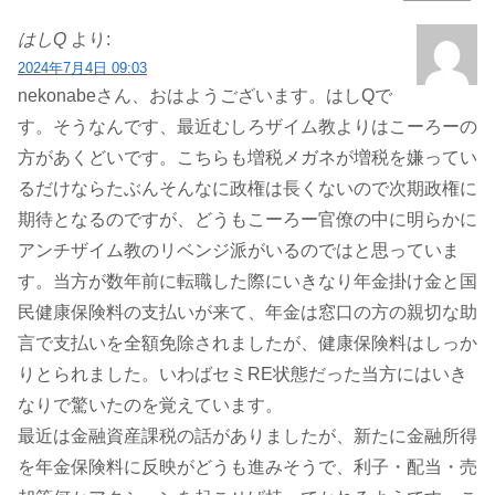
はしQ
より:
2024年7月4日 09:03
nekonabeさん、おはようございます。はしQで
す。そうなんです、最近むしろザイム教よりはこーろーの
方があくどいです。こちらも増税メガネが増税を嫌ってい
るだけならたぶんそんなに政権は長くないので次期政権に
期待となるのですが、どうもこーろー官僚の中に明らかに
アンチザイム教のリベンジ派がいるのではと思っていま
す。当方が数年前に転職した際にいきなり年金掛け金と国
民健康保険料の支払いが来て、年金は窓口の方の親切な助
言で支払いを全額免除されましたが、健康保険料はしっか
りとられました。いわばセミRE状態だった当方にはいき
なりで驚いたのを覚えています。
最近は金融資産課税の話がありましたが、新たに金融所得
を年金保険料に反映がどうも進みそうで、利子・配当・売