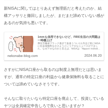
新NISAに関してはとりあえず無理筋だと考えたのか、結
構アッサリと撤回しましたが、まだまだ諦めていない感が
あるのが気持ち悪いです。
1mmも信用できないけど、FIRE生活の大問題は
一時棚上げ
厚生労働省ブラック過ぎて血迷うつい1カ月ほど前にNISA
に社会保険料をかけようというアホなニュースがでまし
た。なぜアホなのかと言えば、NISAは「Nippon Individual
Savings Account」の略称です。日本語では「少...
2024.06.20
nekonabe-blog.com
さすがにNISA口座から取るのは制度上無理だとは思いま
すが、通常の特定口座の利益から健康保険料を取ることに
ついては諦めていなさそうです。
そんなに取りたいなら特定口座を廃止して、投資している
ヤツは全員確定申告しろで良いと思いますが？