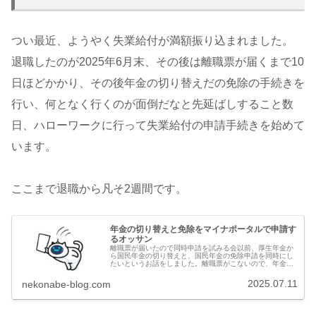
つい最近、ようやく失業給付が満額振り込まれました。
退職したのが2025年6月末、その後は離職票が届くまで10
日ほどかかり、その後年金の切り替えだの免除の手続きを
行い、何となく行くのが面倒だなと先延ばしすること数
日、ハローワークに行って失業給付の申請手続きを始めて
います。
ここまで退職から凡そ2週間です。
年金の切り替えと免除をマイナポータルで申請す
るオッサン
離職票が届いたので同時申請を試みる会以前、厚生年金か
ら国民年金の切り替えと、国民年金の免除申請を同時にし
たいというお話をしました。離職票がこないので、年金の
免除申請ができないという話をしていましたが、あれから
家でダラダラしていたら離職票が届...
2025.07.11
nekonabe-blog.com