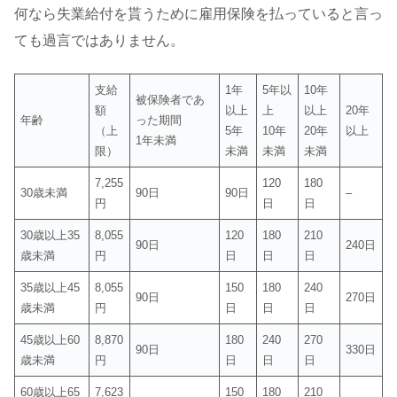
何なら失業給付を貰うために雇用保険を払っていると言っ
ても過言ではありません。
支給
1年
5年以
10年
被保険者であ
額
以上
上
以上
20年
年齢
った期間
（上
5年
10年
20年
以上
1年未満
限）
未満
未満
未満
7,255
120
180
30歳未満
90日
90日
–
円
日
日
30歳以上35
8,055
120
180
210
90日
240日
歳未満
円
日
日
日
35歳以上45
8,055
150
180
240
90日
270日
歳未満
円
日
日
日
45歳以上60
8,870
180
240
270
90日
330日
歳未満
円
日
日
日
60歳以上65
7,623
150
180
210