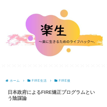
ホーム
FIRE生活
FIRE後
日本政府によるFIRE矯正プログラムとい
う陰謀論