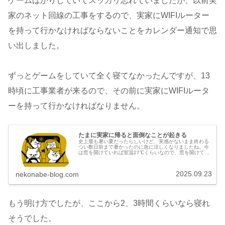
ゲームばかりしていてスッカリ忘れていましたが、以前実
家のネット回線の工事をするので、実家にWIFIルーター
を持って行かなければならないことをカレンダー通知で思
い出しました。
ずっとゲームをしていて全く寝てなかったんですが、13
時頃に工事業者が来るので、その前に実家にWIFIルータ
ーを持って行かなければなりません。
たまに実家に帰ると面倒なことが起きる
史上最も暑い夏だったらしいけど、実感がないまま終わる
つい数日前まで暑かったのに急に涼しくなりましたね。今
は窓を開けていれば室温27℃くらいなので、窓を開けてい
るとちょうど良い気温です。窓を閉めるとマンションの気
密性が高いので暑いんですが、開...
2025.09.23
nekonabe-blog.com
もう明け方でしたが、ここから2、3時間くらいなら寝れ
そうでした。